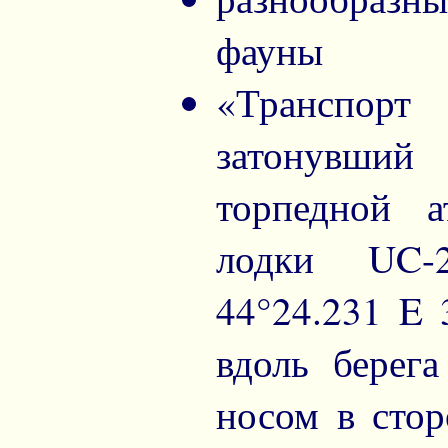
фауны
«Транспор
затонувший
торпедной 
лодки UC-
44°24.231 E 
вдоль берег
носом в стор