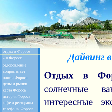
отдых в Форосе
Дайвинг 
» о Форосе
оздоровление
Отдых в Фор
вопрос-ответ
пляжи Фороса
цены и рынки
солнечные в
карта Фороса
история Фороса
интересные эк
кафе и рестораны
телефоны Фороса