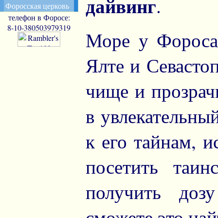
дайвинг
.
Форосская церковь
телефон в Форосе:
8-10-380503979319
Море у Фороса
Ялте и Севастоп
чище и прозрач
в увлекательны
к его тайнам, и
посетить таин
получить доз
сможете это най