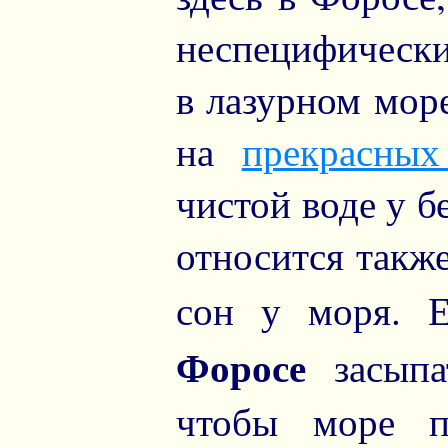
неспецифически
в лазурном море
на
прекрасных
чистой воде у б
относится также
сон у моря. 
Форосе
засып
чтобы море п