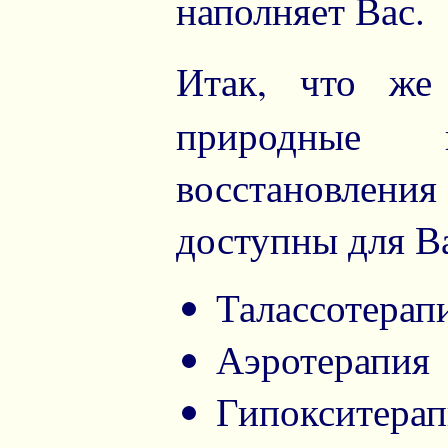
наполняет Вас.
Итак, что ж
природные н
восстановлени
доступны для В
Талассотерап
Аэротерапия
Гипокситерап