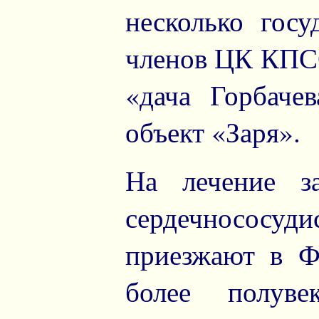
несколько госу
членов ЦК КПСС
«дача Горбаче
объект «Заря».
На лечение за
сердечносос
приезжают в Ф
более полуве