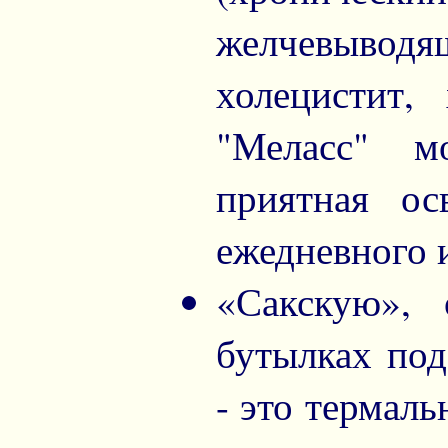
желчевывод
холецистит,
"Меласс" м
приятная ос
ежедневного 
«Сакскую», 
бутылках под
- это термал