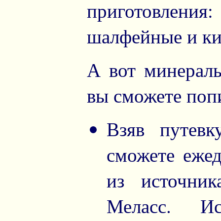
приготовлен
шалфейные и ки
А вот минерал
вы сможете поп
Взяв путевк
сможете еже
из источни
Меласс. Ис