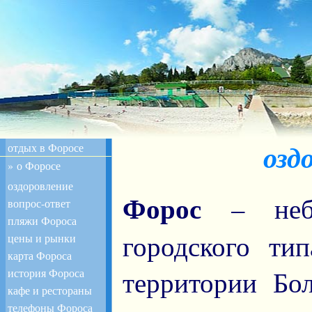
отдых в Форосе
озд
» о Форосе
оздоровление
Форос
вопрос-ответ
– неб
пляжи Фороса
цены и рынки
городского ти
карта Фороса
история Фороса
территории Бо
кафе и рестораны
телефоны Фороса