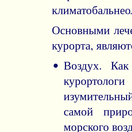
климатобальнео
Основными леч
курорта, являют
Воздух. Как
курортоло
изумительны
самой прир
морского возд