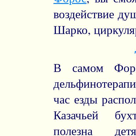
воздействие ду
Шарко, циркуля
В самом Форо
дельфинотерапии
час езды распо
Казачьей бух
полезна дет