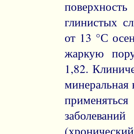
поверхнос
глинистых сл
от 13 °С осе
жаркую пору
1,82. Клинич
минеральная 
применять
заболеваний
(хроничес