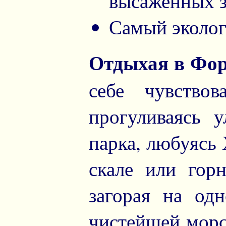
высаженных зд
Самый эколог
Отдыхая в Фор
себе чувствов
прогуливаясь 
парка, любуясь
скале или гор
загорая на о
чистейшей морс