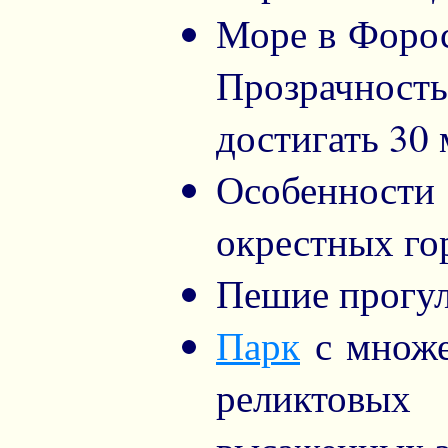
Море в Форос
Прозрачност
достигать 30 
Особенност
окрестных го
Пешие прогул
Парк
с множе
реликтовых