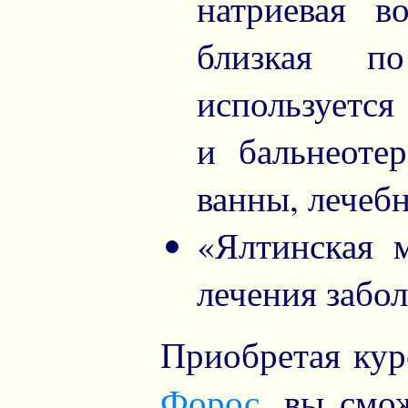
натриевая в
близкая по
используется 
и бальнеоте
ванны, лечеб
«Ялтинская 
лечения забо
Приобретая кур
Форос
, вы смо