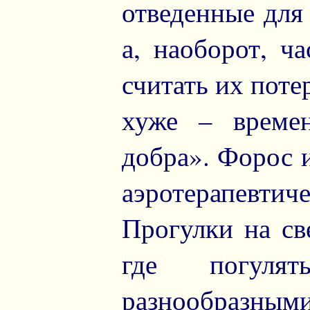
отведенные для
а, наоборот, ч
считать их пот
хуже – време
добра». Форос 
аэротерапевт
Прогулки на св
где погуля
разнообразным