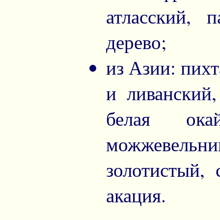
атласский, 
дерево;
из Азии: пих
и ливанский,
белая окай
можжевельни
золотистый, 
акация.