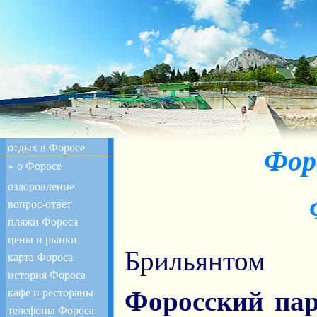
отдых в Форосе
Фор
» о Форосе
оздоровление
вопрос-ответ
пляжи Фороса
цены и рынки
Брильянтом
карта Фороса
история Фороса
Форосский па
кафе и рестораны
телефоны Фороса