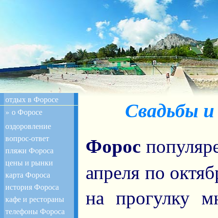
отдых в Форосе
Свадьбы и
» о Форосе
оздоровление
Форос
вопрос-ответ
популяре
пляжи Фороса
цены и рынки
апреля по октя
карта Фороса
история Фороса
на прогулку м
кафе и рестораны
телефоны Фороса