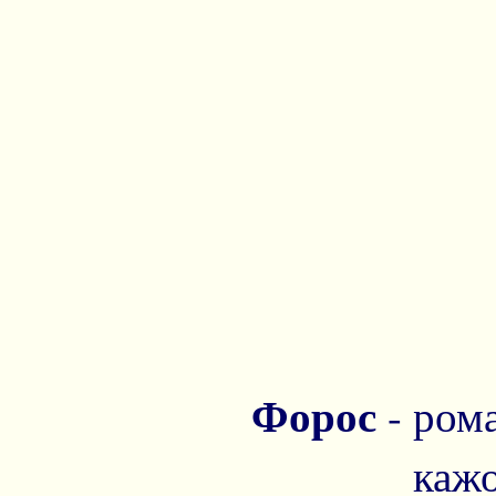
Форос
- ром
кажо