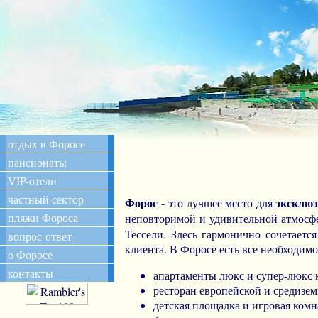
отдых в Форосе
пансионаты
VIP-отели
частный сектор
Форос
эксклюз
- это лучшее место для
пляжи Фороса
неповторимой и удивительной атмосф
Тессели. Здесь гармонично сочетаетс
вопрос-ответ
клиента. В Форосе есть все необходимо
о Форосе
контакты
апартаменты люкс и супер-люкс к
ресторан европейской и средизе
детская площадка и игровая комн