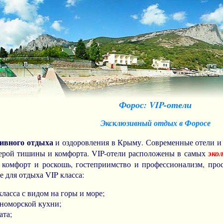
Форос: VIP-отели
Эксклюзивный отдых в Форосе
ивного отдыха
и оздоровления в Крыму. Современные отели и
ерой тишины и комфорта. VIP-отели расположены в самых
эко
я комфорт и роскошь, гостеприимство и профессионализм, про
е для отдыха VIP класса:
ласса с видом на горы и море;
мноморской кухни;
ата;